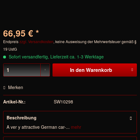
66,95 € *
Endpreis
zzgl. Versandkosten
, keine Ausweisung der Mehrwertsteuer gemäß §
19 UstG
Sofort versandfertig, Lieferzeit ca. 1-3 Werktage
In den
Warenkorb
Merken
Artikel-Nr.:
SW10298
Beschreibung
A ver y attractive German car-...
mehr